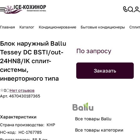
Главная
Каталог
Кондиционирование
Бытовые кондиционеры
Спли
Блок наружный Ballu
По запросу
Tessey DC BSTI/out-
24HN8/IK сплит-
системы,
Заказать
инверторного типа
0
Нет отзывов
Арт.
4670430187365
Характеристики
Все товары Ballu
Страна производства
:
КНР
Все товары категории
НС-код
:
НС-1767785
Высота товара
:
55.5 см