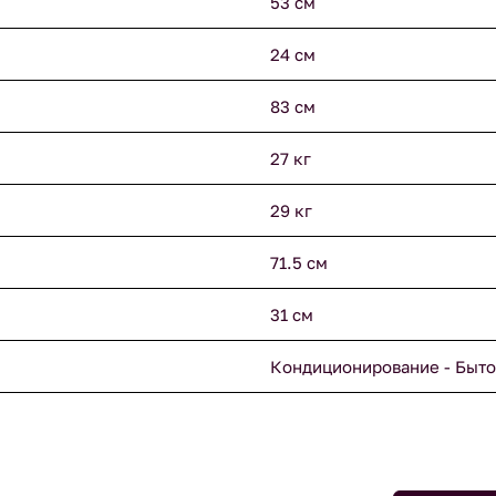
53 см
24 см
83 см
27 кг
29 кг
71.5 см
31 см
Кондиционирование - Быто