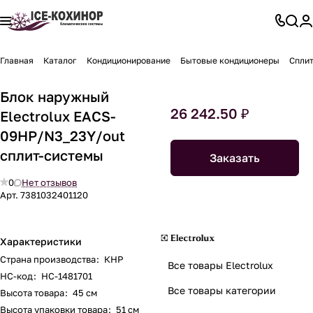
Главная
Каталог
Кондиционирование
Бытовые кондиционеры
Спли
Блок наружный
26 242.50 ₽
Electrolux EACS-
09HP/N3_23Y/out
сплит-системы
Заказать
0
Нет отзывов
Арт.
7381032401120
Характеристики
Страна производства
:
КНР
Все товары Electrolux
НС-код
:
НС-1481701
Все товары категории
Высота товара
:
45 см
Высота упаковки товара
:
51 см