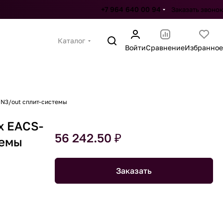
+7 964 640 00 94
Заказать звонок
Каталог
Войти
Сравнение
Избранное
/N3/out сплит-системы
x EACS-
56 242.50 ₽
темы
Заказать