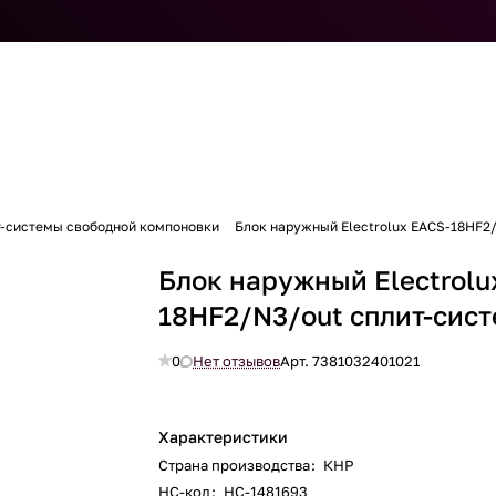
т-системы свободной компоновки
Блок наружный Electrolux EACS-18HF2
Блок наружный Electrolu
18HF2/N3/out сплит-сис
0
Нет отзывов
Арт.
7381032401021
Характеристики
Страна производства
:
КНР
НС-код
:
НС-1481693