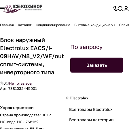
Главная
Каталог
Кондиционирование
Бытовые кондиционеры
Спли
Блок наружный
По запросу
Electrolux EACS/I-
09HAV/N8_V2/WF/out
сплит-системы,
Заказать
инверторного типа
0
Нет отзывов
Арт.
7381032445001
Характеристики
Все товары Electrolux
Страна производства
:
КНР
Все товары категории
НС-код
:
НС-1768122
Высота товара
:
55.5 см