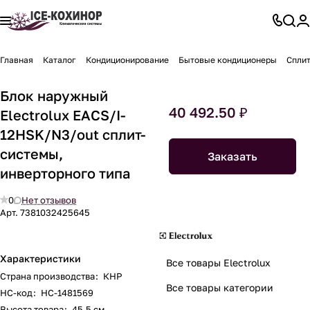
Главная
Каталог
Кондиционирование
Бытовые кондиционеры
Спли
Блок наружный
40 492.50 ₽
Electrolux EACS/I-
12HSK/N3/out сплит-
системы,
Заказать
инверторного типа
0
Нет отзывов
Арт.
7381032425645
Характеристики
Все товары Electrolux
Страна производства
:
КНР
Все товары категории
НС-код
:
НС-1481569
Высота товара
:
45.5 см