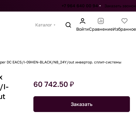
+7 964 640 00 94
Заказать звонок
Каталог
Войти
Сравнение
Избранное
Super DC EACS/I-09HEN-BLACK/N8_24Y/out инвертор. сплит-системы
x
60 742.50 ₽
/I-
ut
Заказать