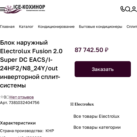
Главная
Каталог
Кондиционирование
Бытовые кондиционеры
Спли
Блок наружный
87 742.50 ₽
Electrolux Fusion 2.0
Super DC EACS/I-
24HF2/N8_24Y/out
Заказать
инверторной сплит-
системы
0
Нет отзывов
Арт.
7381032404756
Все товары Electrolux
Характеристики
Все товары категории
Страна производства
:
КНР