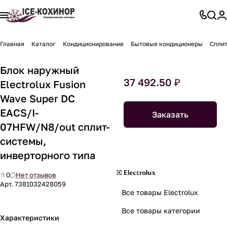
Главная
Каталог
Кондиционирование
Бытовые кондиционеры
Спли
Блок наружный
37 492.50 ₽
Electrolux Fusion
Wave Super DC
EACS/I-
Заказать
07HFW/N8/out сплит-
системы,
инверторного типа
0
Нет отзывов
Арт.
7381032428059
Все товары Electrolux
Все товары категории
Характеристики