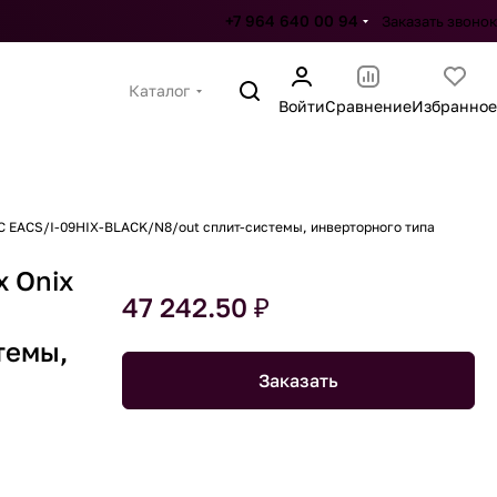
+7 964 640 00 94
Заказать звонок
Каталог
Войти
Сравнение
Избранное
DC EACS/I-09HIX-BLACK/N8/out сплит-системы, инверторного типа
x Onix
47 242.50 ₽
темы,
Заказать