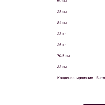
60 см
28 см
84 см
23 кг
26 кг
70.5 см
33 см
Кондиционирование - Быто