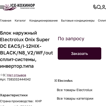
Главная
Каталог
Кондиционирование
Бытовые кондиционеры
Спли
Блок наружный
По запросу
Electrolux Onix Super
DC EACS/I-12HIX-
BLACK/N8_V2/WF/out
Заказать
сплит-системы,
инвертор.типа
0
Нет отзывов
Арт.
7381032444042
Все товары Electrolux
Характеристики
Все товары категории
Страна производства
:
КНР