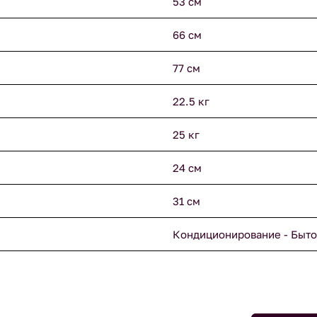
53 см
66 см
77 см
22.5 кг
25 кг
24 см
31 см
Кондиционирование - Быто