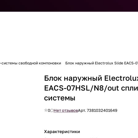
т-системы свободной компоновки
Блок наружный Electrolux Slide EACS-
Блок наружный Electrolux
EACS-07HSL/N8/out спли
системы
0
Нет отзывов
Арт.
7381032401649
Характеристики