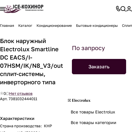
Главная
Каталог
Кондиционирование
Бытовые кондиционеры
Спли
Блок наружный
По запросу
Electrolux Smartline
DC EACS/I-
07HSM/IK/N8_V3/out
Заказать
сплит-системы,
инверторного типа
0
Нет отзывов
Арт.
7381032444011
Все товары Electrolux
Характеристики
Все товары категории
Страна производства
:
КНР