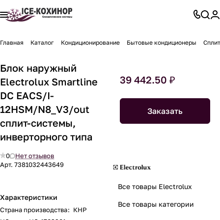
Главная
Каталог
Кондиционирование
Бытовые кондиционеры
Спли
Блок наружный
39 442.50 ₽
Electrolux Smartline
DC EACS/I-
12HSM/N8_V3/out
Заказать
сплит-системы,
инверторного типа
0
Нет отзывов
Арт.
7381032443649
Все товары Electrolux
Характеристики
Все товары категории
Страна производства
:
КНР