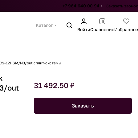
+7 964 640 00 94
Заказать звонок
Каталог
Войти
Сравнение
Избранное
EACS-12HSM/N3/out сплит-системы
x
31 492.50 ₽
3/out
Заказать