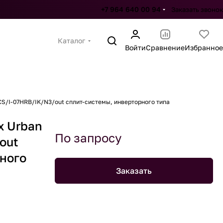
+7 964 640 00 94
Заказать звонок
Каталог
Войти
Сравнение
Избранное
CS/I-07HRB/IK/N3/out сплит-системы, инверторного типа
x Urban
По запросу
out
рного
Заказать