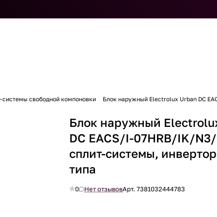
т-системы свободной компоновки
Блок наружный Electrolux Urban DC EA
Блок наружный Electrolu
DC EACS/I-07HRB/IK/N3/
сплит-системы, инверто
типа
0
Нет отзывов
Арт.
7381032444783