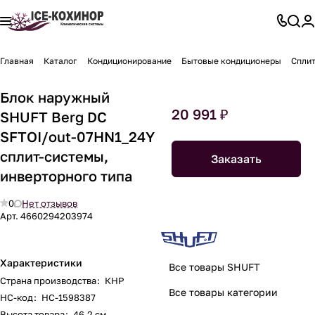
Главная
Каталог
Кондиционирование
Бытовые кондиционеры
Спли
Блок наружный
20 991 ₽
SHUFT Berg DC
SFTOI/out-07HN1_24Y
сплит-системы,
Заказать
инверторного типа
0
Нет отзывов
Арт.
4660294203974
Характеристики
Все товары SHUFT
Страна производства
:
КНР
Все товары категории
НС-код
:
НС-1598387
Высота товара
:
46.2 см