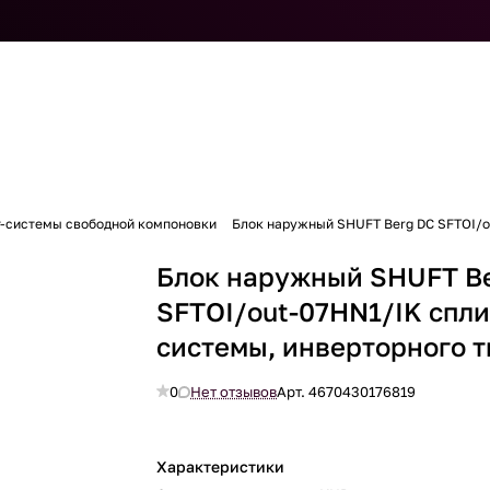
т-системы свободной компоновки
Блок наружный SHUFT Berg DC SFTOI/o
Блок наружный SHUFT B
SFTOI/out-07HN1/IK спли
системы, инверторного т
0
Нет отзывов
Арт.
4670430176819
Характеристики