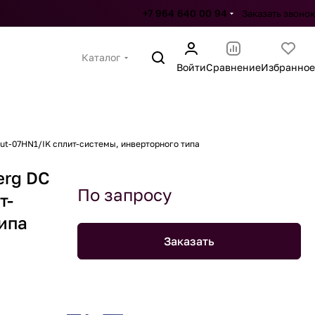
+7 964 640 00 94
Заказать звонок
Каталог
Войти
Сравнение
Избранное
ut-07HN1/IK сплит-системы, инверторного типа
erg DC
По запросу
т-
ипа
Заказать