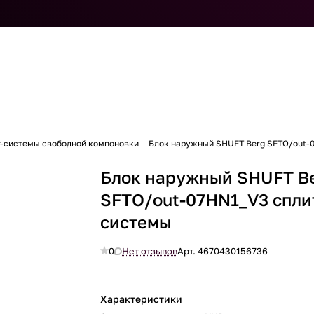
т-системы свободной компоновки
Блок наружный SHUFT Berg SFTO/out-
Блок наружный SHUFT B
SFTO/out-07HN1_V3 спли
системы
0
Нет отзывов
Арт.
4670430156736
Характеристики