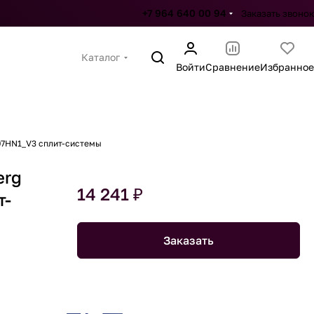
+7 964 640 00 94
Заказать звонок
Каталог
Войти
Сравнение
Избранное
07HN1_V3 сплит-системы
erg
14 241 ₽
т-
Заказать