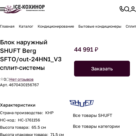
Главная
Каталог
Кондиционирование
Бытовые кондиционеры
Спли
Блок наружный
44 991 ₽
SHUFT Berg
SFTO/out-24HN1_V3
сплит-системы
Заказать
0
Нет отзывов
Арт.
4670430156767
Характеристики
Страна производства
:
КНР
Все товары SHUFT
НС-код
:
НС-1761156
Все товары категории
Высота товара
:
65.5 см
Высота упаковки товара
:
71.5 см