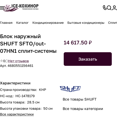
Главная
Каталог
Кондиционирование
Бытовые кондиционеры
Спли
Блок наружный
14 617.50 ₽
SHUFT SFTO/out-
07HN1 сплит-системы
Заказать
0
Нет отзывов
Арт.
4680551156461
Характеристики
Страна производства
:
КНР
НС-код
:
НС-1478179
Все товары SHUFT
Высота товара
:
28.5 см
Высота упаковки товара
:
50 см
Все товары категории
Все характеристики