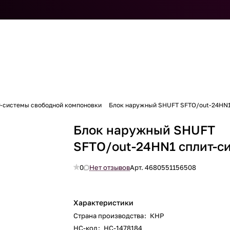
т-системы свободной компоновки
Блок наружный SHUFT SFTO/out-24HN1
Блок наружный SHUFT
SFTO/out-24HN1 сплит-с
0
Нет отзывов
Арт.
4680551156508
Характеристики
Страна производства
:
КНР
НС-код
:
НС-1478184