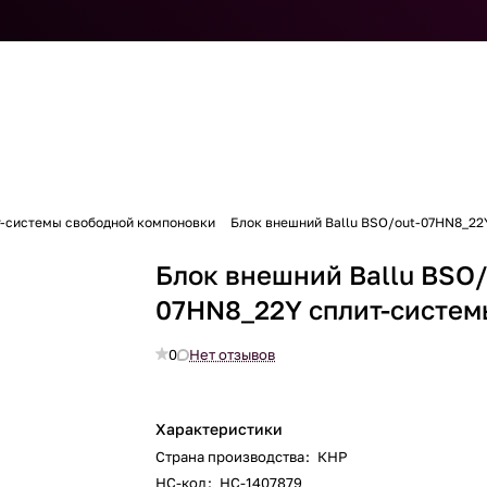
т-системы свободной компоновки
Блок внешний Ballu BSO/out-07HN8_22
Блок внешний Ballu BSO/
07HN8_22Y сплит-систем
0
Нет отзывов
Характеристики
Страна производства
:
КНР
НС-код
:
НС-1407879