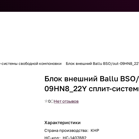
т-системы свободной компоновки
Блок внешний Ballu BSO/out-09HN8_22
Блок внешний Ballu BSO/
09HN8_22Y сплит-систе
0
Нет отзывов
Характеристики
Страна производства
:
КНР
НС-код
:
НС-1407882