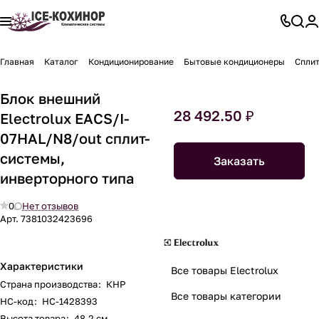
Главная
Каталог
Кондиционирование
Бытовые кондиционеры
Спли
Блок внешний
28 492.50 ₽
Electrolux EACS/I-
07HAL/N8/out сплит-
системы,
Заказать
инверторного типа
0
Нет отзывов
Арт.
7381032423696
Характеристики
Все товары Electrolux
Страна производства
:
КНР
Все товары категории
НС-код
:
НС-1428393
Высота товара
:
48.2 см