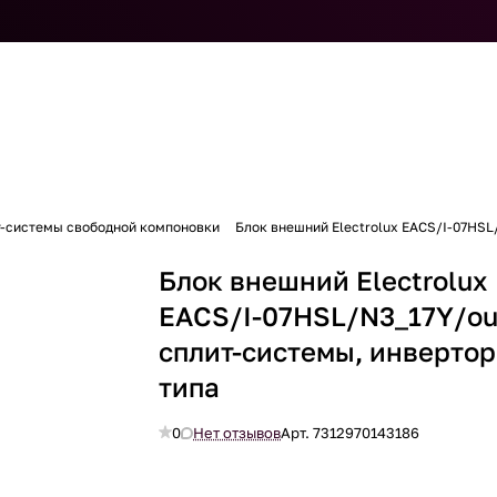
т-системы свободной компоновки
Блок внешний Electrolux EACS/I-07HSL
Блок внешний Electrolux
EACS/I-07HSL/N3_17Y/ou
сплит-системы, инверто
типа
0
Нет отзывов
Арт.
7312970143186