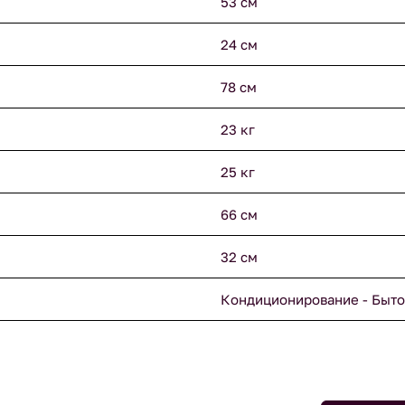
53 см
24 см
78 см
23 кг
25 кг
66 см
32 см
Кондиционирование - Быто