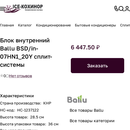
Главная
Каталог
Кондиционирование
Бытовые кондиционеры
Спли
Блок внутренний
6 447.50 ₽
Ballu BSD/in-
07HN1_20Y сплит-
системы
Заказать
0
Нет отзывов
Характеристики
Страна производства
:
КНР
НС-код
:
НС-1237122
Все товары Ballu
Высота товара
:
28.5 см
Все товары категории
Высота упаковки товара
:
36 см