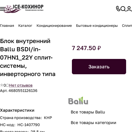
Главная
Каталог
Кондиционирование
Бытовые кондиционеры
Спли
Блок внутренний
7 247.50 ₽
Ballu BSDI/in-
07HN1_22Y сплит-
системы,
Заказать
инверторного типа
0
Нет отзывов
Арт.
4680551126136
Характеристики
Все товары Ballu
Страна производства
:
КНР
Все товары категории
НС-код
:
НС-1407790
Высота товара
:
28.5 см