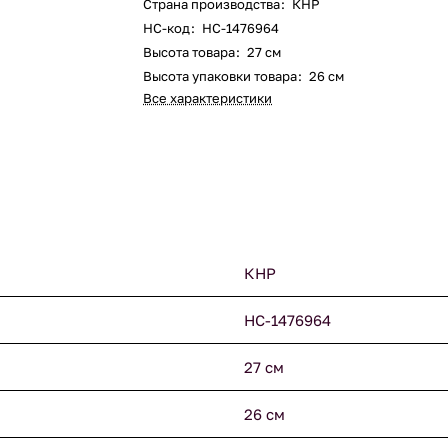
Страна производства
:
КНР
НС-код
:
НС-1476964
Высота товара
:
27 см
Высота упаковки товара
:
26 см
Все характеристики
КНР
НС-1476964
27 см
26 см