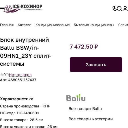
Главная
Каталог
Кондиционирование
Бытовые кондиционеры
Спли
Блок внутренний
7 472.50 ₽
Ballu BSW/in-
09HN1_23Y сплит-
системы
Заказать
0
Нет отзывов
Арт.
4680551157437
Характеристики
Страна производства
:
КНР
Все товары Ballu
НС-код
:
НС-1480609
Все товары категории
Высота товара
:
28.5 см
Высота упаковки товара
:
26 см