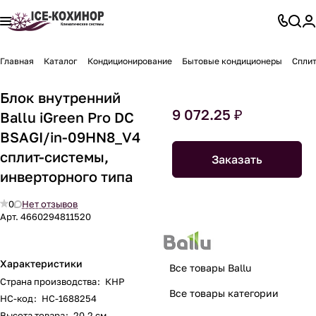
Главная
Каталог
Кондиционирование
Бытовые кондиционеры
Спли
Блок внутренний
9 072.25 ₽
Ballu iGreen Pro DC
BSAGI/in-09HN8_V4
сплит-системы,
Заказать
инверторного типа
0
Нет отзывов
Арт.
4660294811520
Характеристики
Все товары Ballu
Страна производства
:
КНР
Все товары категории
НС-код
:
НС-1688254
Высота товара
:
20.2 см