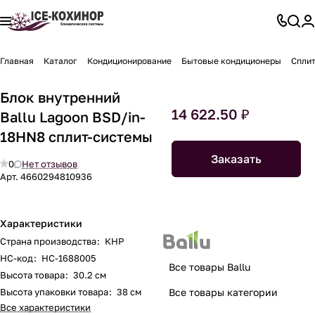
Главная
Каталог
Кондиционирование
Бытовые кондиционеры
Спли
Блок внутренний
14 622.50 ₽
Ballu Lagoon BSD/in-
18HN8 сплит-системы
Заказать
0
Нет отзывов
Арт.
4660294810936
Характеристики
Страна производства
:
КНР
НС-код
:
НС-1688005
Все товары Ballu
Высота товара
:
30.2 см
Высота упаковки товара
:
38 см
Все товары категории
Все характеристики