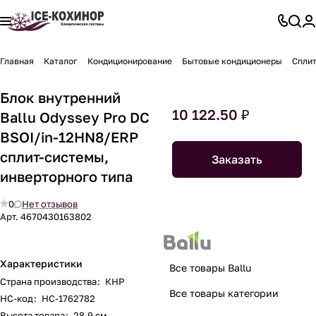
Главная
Каталог
Кондиционирование
Бытовые кондиционеры
Спли
Блок внутренний
10 122.50 ₽
Ballu Odyssey Pro DC
BSOI/in-12HN8/ERP
сплит-системы,
Заказать
инверторного типа
0
Нет отзывов
Арт.
4670430163802
Характеристики
Все товары Ballu
Страна производства
:
КНР
Все товары категории
НС-код
:
НС-1762782
Высота товара
:
28.9 см