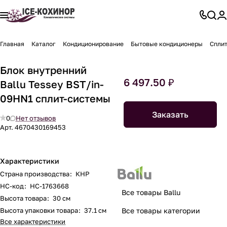
Главная
Каталог
Кондиционирование
Бытовые кондиционеры
Спли
Блок внутренний
6 497.50 ₽
Ballu Tessey BST/in-
09HN1 сплит-системы
Заказать
0
Нет отзывов
Арт.
4670430169453
Характеристики
Страна производства
:
КНР
НС-код
:
НС-1763668
Все товары Ballu
Высота товара
:
30 см
Высота упаковки товара
:
37.1 см
Все товары категории
Все характеристики