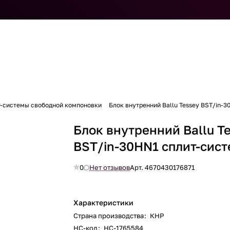
т-системы свободной компоновки
Блок внутренний Ballu Tessey BST/in-
Блок внутренний Ballu T
BST/in-30HN1 сплит-сис
0
Нет отзывов
Арт.
4670430176871
Характеристики
Страна производства
:
КНР
НС-код
:
НС-1765584