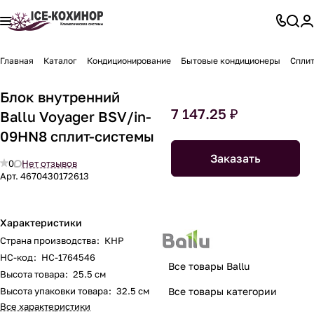
Главная
Каталог
Кондиционирование
Бытовые кондиционеры
Спли
Блок внутренний
7 147.25 ₽
Ballu Voyager BSV/in-
09HN8 сплит-системы
Заказать
0
Нет отзывов
Арт.
4670430172613
Характеристики
Страна производства
:
КНР
НС-код
:
НС-1764546
Все товары Ballu
Высота товара
:
25.5 см
Высота упаковки товара
:
32.5 см
Все товары категории
Все характеристики