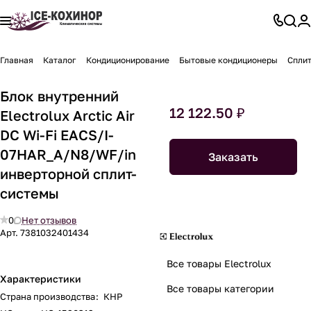
Главная
Каталог
Кондиционирование
Бытовые кондиционеры
Спли
Блок внутренний
12 122.50 ₽
Electrolux Arctic Air
DC Wi-Fi EACS/I-
07HAR_A/N8/WF/in
Заказать
инверторной сплит-
системы
0
Нет отзывов
Арт.
7381032401434
Все товары Electrolux
Характеристики
Все товары категории
Страна производства
:
КНР