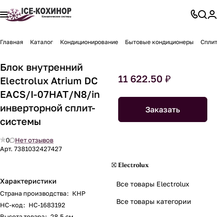
Главная
Каталог
Кондиционирование
Бытовые кондиционеры
Спли
Блок внутренний
11 622.50 ₽
Electrolux Atrium DC
EACS/I-07HAT/N8/in
инверторной сплит-
Заказать
системы
0
Нет отзывов
Арт.
7381032427427
Характеристики
Все товары Electrolux
Страна производства
:
КНР
Все товары категории
НС-код
:
НС-1683192
Высота товара
:
28.5 см