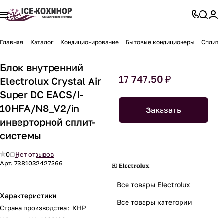
Главная
Каталог
Кондиционирование
Бытовые кондиционеры
Спли
Блок внутренний
17 747.50 ₽
Electrolux Crystal Air
Super DC EACS/I-
10HFA/N8_V2/in
Заказать
инверторной сплит-
системы
0
Нет отзывов
Арт.
7381032427366
Все товары Electrolux
Характеристики
Все товары категории
Страна производства
:
КНР