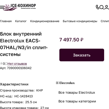
Главная
Каталог
Кондиционирование
Бытовые кондиционеры
Спли
Блок внутренний
7 497.50 ₽
Electrolux EACS-
07HAL/N3/in сплит-
системы
Заказать
0
Нет отзывов
Арт.
7390000106042
Характеристики
Страна производства
:
КНР
Все товары Electrolux
НС-код
:
НС-1428413
Все товары категории
Высота товара
:
25.5 см
Высота упаковки товара
:
27 см