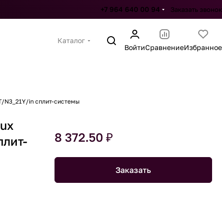
+7 964 640 00 94
Заказать звонок
Каталог
Войти
Сравнение
Избранное
T/N3_21Y/in сплит-системы
lux
8 372.50 ₽
плит-
Заказать