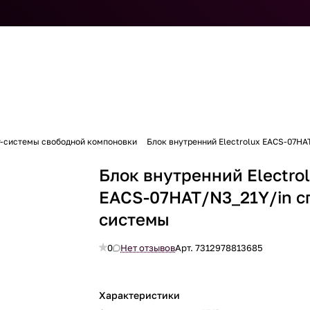
т-системы свободной компоновки
Блок внутренний Electrolux EACS-07HA
Блок внутренний Electro
EACS-07HAT/N3_21Y/in с
системы
0
Нет отзывов
Арт.
7312978813685
Характеристики