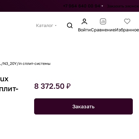
+7 964 640 00 94
Заказать звонок
Каталог
Войти
Сравнение
Избранное
L/N3_20Y/in сплит-системы
lux
8 372.50 ₽
плит-
Заказать