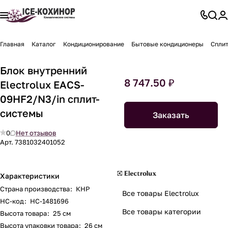
Главная
Каталог
Кондиционирование
Бытовые кондиционеры
Спли
Блок внутренний
8 747.50 ₽
Electrolux EACS-
09HF2/N3/in сплит-
системы
Заказать
0
Нет отзывов
Арт.
7381032401052
Характеристики
Страна производства
:
КНР
Все товары Electrolux
НС-код
:
НС-1481696
Все товары категории
Высота товара
:
25 см
Высота упаковки товара
:
26 см