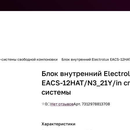
т-системы свободной компоновки
Блок внутренний Electrolux EACS-12HA
Блок внутренний Electro
EACS-12HAT/N3_21Y/in с
системы
0
Нет отзывов
Арт.
7312978813708
Характеристики