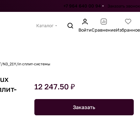
+7 964 640 00 94
Заказать звонок
Каталог
Войти
Сравнение
Избранное
T/N3_21Y/in сплит-системы
lux
12 247.50 ₽
плит-
Заказать