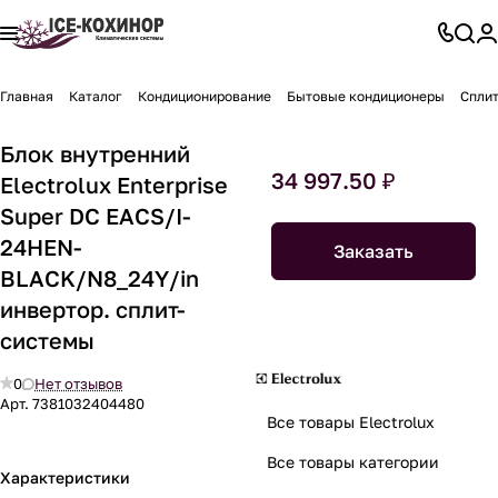
Главная
Каталог
Кондиционирование
Бытовые кондиционеры
Спли
Блок внутренний
34 997.50 ₽
Electrolux Enterprise
Super DC EACS/I-
24HEN-
Заказать
BLACK/N8_24Y/in
инвертор. сплит-
системы
0
Нет отзывов
Арт.
7381032404480
Все товары Electrolux
Все товары категории
Характеристики