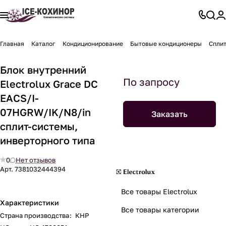
Главная
Каталог
Кондиционирование
Бытовые кондиционеры
Спли
Блок внутренний
По запросу
Electrolux Grace DC
EACS/I-
07HGRW/IK/N8/in
Заказать
сплит-системы,
инверторного типа
0
Нет отзывов
Арт.
7381032444394
Все товары Electrolux
Характеристики
Все товары категории
Страна производства
:
КНР