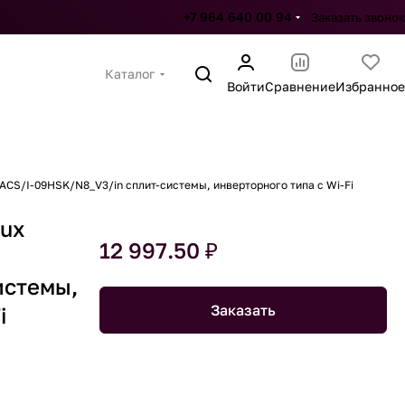
+7 964 640 00 94
Заказать звонок
Каталог
Войти
Сравнение
Избранное
EACS/I-09HSK/N8_V3/in сплит-системы, инверторного типа с Wi-Fi
lux
12 997.50 ₽
истемы,
Заказать
i