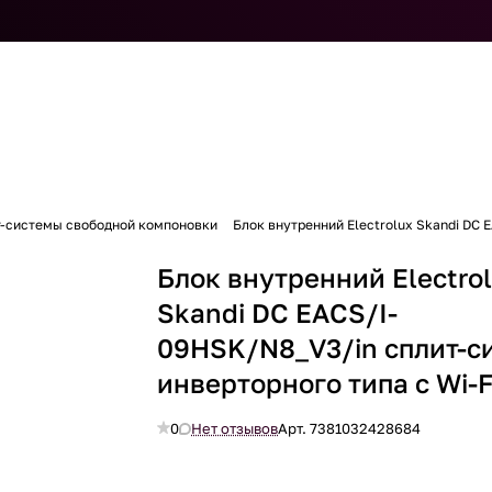
т-системы свободной компоновки
Блок внутренний Electrolux Skandi DC 
Блок внутренний Electro
Skandi DC EACS/I-
09HSK/N8_V3/in сплит-с
инверторного типа с Wi-F
0
Нет отзывов
Арт.
7381032428684