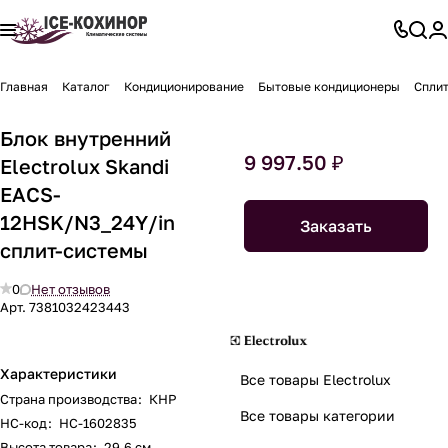
Главная
Каталог
Кондиционирование
Бытовые кондиционеры
Спли
Блок внутренний
9 997.50 ₽
Electrolux Skandi
EACS-
12HSK/N3_24Y/in
Заказать
сплит-системы
0
Нет отзывов
Арт.
7381032423443
Характеристики
Все товары Electrolux
Страна производства
:
КНР
Все товары категории
НС-код
:
НС-1602835
Высота товара
:
29.6 см