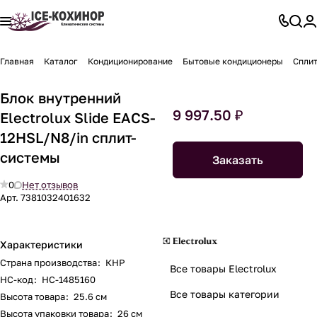
Главная
Каталог
Кондиционирование
Бытовые кондиционеры
Спли
Блок внутренний
9 997.50 ₽
Electrolux Slide EACS-
12HSL/N8/in сплит-
системы
Заказать
0
Нет отзывов
Арт.
7381032401632
Характеристики
Страна производства
:
КНР
Все товары Electrolux
НС-код
:
НС-1485160
Все товары категории
Высота товара
:
25.6 см
Высота упаковки товара
:
26 см