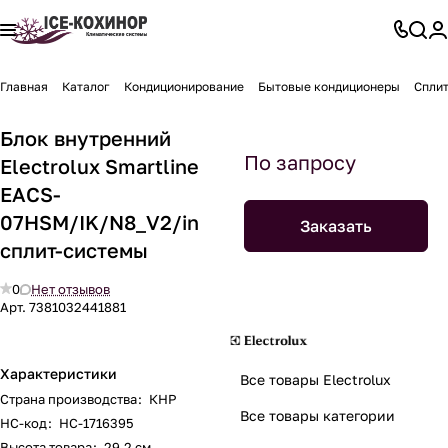
Главная
Каталог
Кондиционирование
Бытовые кондиционеры
Спли
Блок внутренний
По запросу
Electrolux Smartline
EACS-
07HSM/IK/N8_V2/in
Заказать
сплит-системы
0
Нет отзывов
Арт.
7381032441881
Характеристики
Все товары Electrolux
Страна производства
:
КНР
Все товары категории
НС-код
:
НС-1716395
Высота товара
:
29.2 см